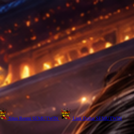
Situs Resmi SEMUTWIN
Link Daftar SEMUTWIN